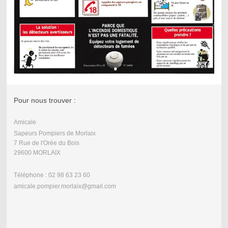
Pour nous trouver :
Amicale
Sapeurs Pompiers de Morlaix
7 Rue de l'Orée du Bois
29600 MORLAIX
Téléphone : 02 98 63 23 60
amicale.pompier.morlaix@gmail.com