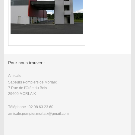
Pour nous trouver :
Amicale
Sapeurs Pompiers de Morlaix
7 Rue de l'Orée du Bois
29600 MORLAIX
Téléphone : 02 98 63 23 60
amicale.pompier.morlaix@gmail.com