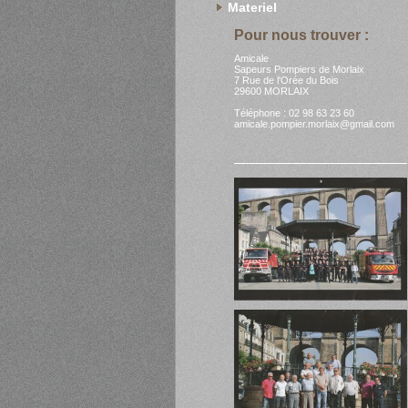
Materiel
Pour nous trouver :
Amicale
Sapeurs Pompiers de Morlaix
7 Rue de l'Orée du Bois
29600 MORLAIX
Téléphone : 02 98 63 23 60
amicale.pompier.morlaix@gmail.com