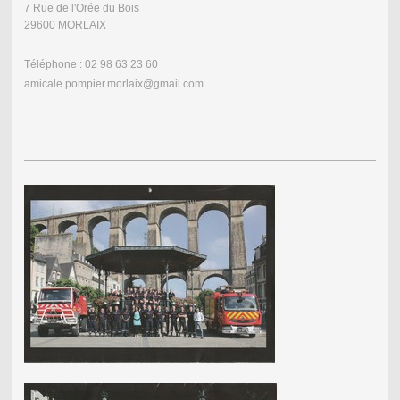
7 Rue de l'Orée du Bois
29600 MORLAIX
Téléphone : 02 98 63 23 60
amicale.pompier.morlaix@gmail.com